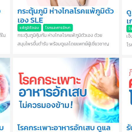
ง
กระตุ้นภูมิ ห่างไกลโรคแพ้ภูมิตัว
ด
เอง SLE
เ
แพ้ภูมิตัวเอง
,
โรคและการรักษา
โร
์ใน
กระตุ้นภูมิคุ้มกัน ห่างไกลโรคแพ้ภูมิตัวเอง ด้วย
เจ็
สมุนไพรขึ้นตำรับ พร้อมดูแลโดยแพทย์ผู้เชี่ยวชาญ
โร
ับ
โรคกระเพาะอาหารอักเสบ ดูแล
ร