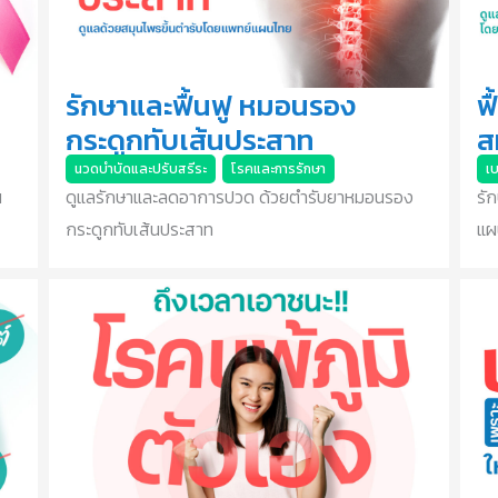
รักษาและฟื้นฟู หมอนรอง
ฟ
กระดูกทับเส้นประสาท
ส
นวดบำบัดและปรับสรีระ
,
โรคและการรักษา
เ
น
ดูแลรักษาและลดอาการปวด ด้วยตำรับยาหมอนรอง
รั
กระดูกทับเส้นประสาท
แผ