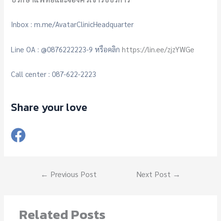
Inbox : m.me/AvatarClinicHeadquarter
Line OA : @‌0876222223-9 หรือคลิก
https://lin.ee/zjzYWGe
Call center : 087-622-2223
Share your love
←
Previous Post
Next Post
→
Related Posts