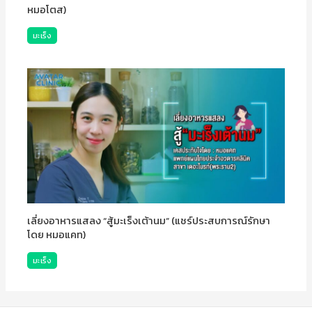
หมอโตส)
มะเร็ง
เลี่ยงอาหารแสลง “สู้มะเร็งเต้านม” (แชร์ประสบการณ์รักษา
โดย หมอแคท)
มะเร็ง