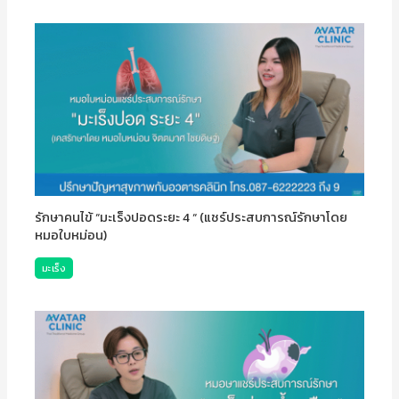
รักษาคนไข้ “มะเร็งปอดระยะ 4 “ (แชร์ประสบการณ์รักษาโดย
หมอใบหม่อน)
มะเร็ง