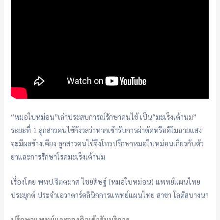
“หมอใบหม่อน”เล่าประสบการณ์รักษาคนไข้ เป็น“มะเร็งเต้านม”
ระยะที่ 1 ลูกสาวคนไข้กังวลว่าหากเข้ารับการผ่าตัดหรือคีโมฉายแสง
จะมีผลข้างเคียง ลูกสาวคนไข้จึงโทรปรึกษาหมอใบหม่อนเกี่ยวกับตัว
ยาและการรักษาโรคมะเร็งเต้านม
เรื่องโดย พทป.จิตตมาศ ไชยดิษฐ์ (หมอใบหม่อน) แพทย์แผนไทย
ประยุกต์ ประจำเอวาตาร์คลินิกการแพทย์แผนไทย สาขา โลตัสบางนา
ปรึกษาแพทย์และจองคิวเข้ารับบริการ